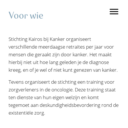
Spring
Door
naar
naar
Toggl
Voor wie
de
de
hoofdnavigatie
hoofd
inhoud
Stichting Kairos bij Kanker organiseert
verschillende meerdaagse retraites per jaar voor
mensen die geraakt zijn door kanker. Het maakt
hierbij niet uit hoe lang geleden je de diagnose
kreeg, en of je wel of niet kunt genezen van kanker.
Tevens organiseert de stichting een training voor
zorgverleners in de oncologie. Deze training staat
ten dienste van hun eigen welzijn en komt
tegemoet aan deskundigheidsbevordering rond de
existentiële zorg.