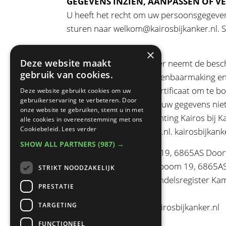
GEGEVENS INZIEN, AANPASSEN OF V
U heeft het recht om uw persoonsgegevens i
sturen naar
welkom@kairosbijkanker.nl
. 
BEVEILIGEN
×
Deze website maakt
Stichting Kairos bij Kanker neemt de be
gebruik van cookies.
toegang, ongewenste openbaarmaking en on
een betrouwbaar SSL Certificaat om te b
Deze website gebruikt cookies om uw
gebruikerservaring te verbeteren. Door
Als u de indruk heeft dat uw gegevens niet
onze website te gebruiken, stemt u in met
beveiliging van door Stichting Kairos bij
alle cookies in overeenstemming met ons
Cookiebeleid.
Lees verder
welkom@kairosbijkanker.nl
. kairosbijkank
SHOW ALL PARTNERS
(987) →
Postadres:Kapelleboom 19, 6865AS Doo
Vestigingsadres: Kapelleboom 19, 6865A
STRIKT NOODZAKELIJK
Inschrijvingsnummer handelsregister K
PRESTATIE
Telefoon: -
TARGETING
E-mailadres:
welkom@kairosbijkanker.nl
FUNCTIONEEL