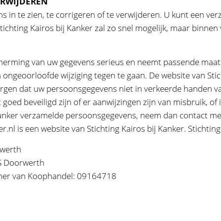
ERWIJDEREN
n te zien, te corrigeren of te verwijderen. U kunt een verz
Stichting Kairos bij Kanker zal zo snel mogelijk, maar binne
scherming van uw gegevens serieus en neemt passende maat
geoorloofde wijziging tegen te gaan. De website van Stich
orgen dat uw persoonsgegevens niet in verkeerde handen va
 goed beveiligd zijn of er aanwijzingen zijn van misbruik, o
 Kanker verzamelde persoonsgegevens, neem dan contact met 
er.nl is een website van Stichting Kairos bij Kanker. Stichting
rwerth
S Doorwerth
amer van Koophandel: 09164718