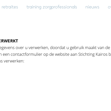
retraites
training zorgprofessionals
nieuws
o
ERWERKT
egevens over u verwerken, doordat u gebruik maakt van de d
n een contactformulier op de website aan Stichting Kairos bij
s verwerken: