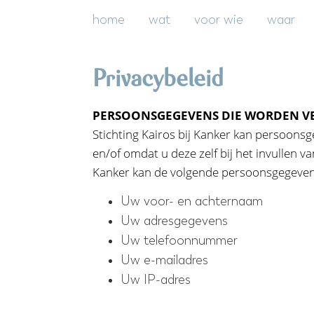
Spring
Door
home
wat
voor wie
waar
naar
naar
de
de
hoofdnavigatie
hoofd
Privacybeleid
inhoud
PERSOONSGEGEVENS DIE WORDEN V
Stichting Kairos bij Kanker kan persoonsg
en/of omdat u deze zelf bij het invullen va
Kanker kan de volgende persoonsgegeven
Uw voor- en achternaam
Uw adresgegevens
Uw telefoonnummer
Uw e-mailadres
Uw IP-adres