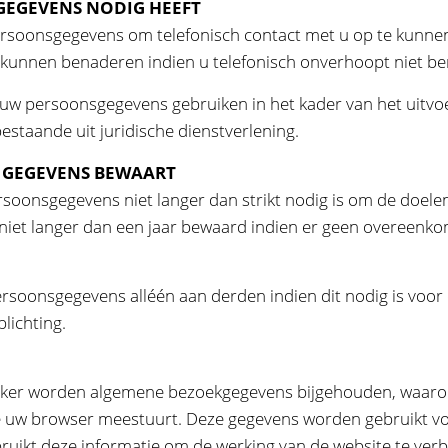
r GEGEVENS NODIG HEEFT
persoonsgegevens om telefonisch contact met u op te kunne
 te kunnen benaderen indien u telefonisch onverhoopt niet b
r uw persoonsgegevens gebruiken in het kader van het uitv
taande uit juridische dienstverlening.
er GEGEVENS BEWAART
rsoonsgegevens niet langer dan strikt nodig is om de doele
et langer dan een jaar bewaard indien er geen overeenkom
 persoonsgegevens alléén aan derden indien dit nodig is vo
lichting.
Kanker worden algemene bezoekgegevens bijgehouden, waaro
ie uw browser meestuurt. Deze gegevens worden gebruikt vo
ebruikt deze informatie om de werking van de website te ve