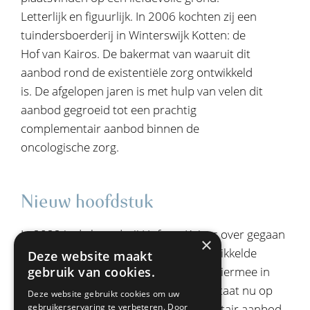
Letterlijk en figuurlijk. In 2006 kochten zij een
tuindersboerderij in Winterswijk Kotten: de
Hof van Kairos. De bakermat van waaruit dit
aanbod rond de existentiële zorg ontwikkeld
is. De afgelopen jaren is met hulp van velen dit
aanbod gegroeid tot een prachtig
complementair aanbod binnen de
oncologische zorg.
Nieuw hoofdstuk
In 2022 is de boerderij Hof van Kairos over gegaan
×
in andere handen. Het op de Hof ontwikkelde
Deze website maakt
gebruik van cookies.
existentiële zorgaanbod bij kanker is hiermee in
een nieuwe fase beland. Het aanbod staat nu op
Deze website gebruikt cookies om uw
gebruikerservaring te verbeteren. Door
zichzelf als een waardevol complementair aanbod