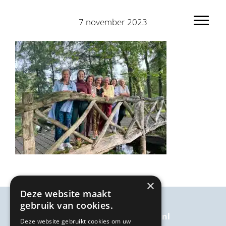
Spring
Door
naar
naar
7 november 2023
Toggl
de
de
hoofdnavigatie
hoofd
inhoud
×
Deze website maakt
gebruik van cookies.
welkom@kairosbijkanker.nl
Deze website gebruikt cookies om uw