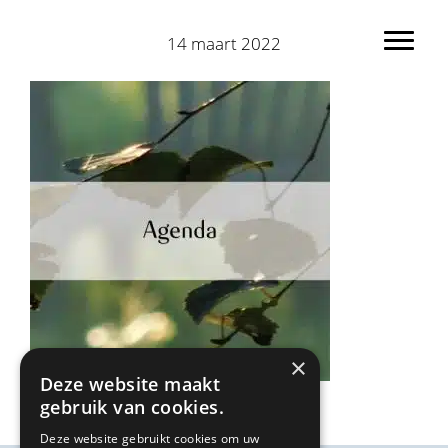
Spring
Door
naar
naar
14 maart 2022
Toggl
de
de
hoofdnavigatie
hoofd
inhoud
×
Deze website maakt
gebruik van cookies.
Deze website gebruikt cookies om uw