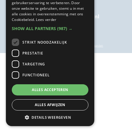
gebruikerservaring te verbeteren. Door
onze website te gebruiken, stemt u in met
alle cookies in overeenstemming met ons
welkom@kairosbijkanker.nl
Cookiebeleid.
Lees verder
SHOW ALL PARTNERS
(987) →
STRIKT NOODZAKELIJK
privacyverklaring
|
inschrijf- en annuleringsvoorwaarden
PRESTATIE
TARGETING
FUNCTIONEEL
ALLES ACCEPTEREN
ALLES AFWIJZEN
DETAILS WEERGEVEN