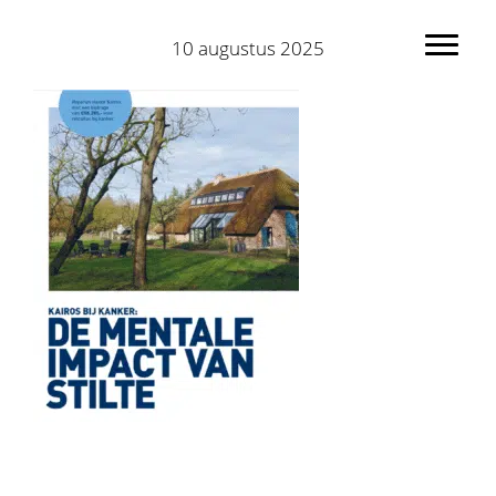
Spring
Door
naar
naar
10 augustus 2025
Toggl
de
de
hoofdnavigatie
hoofd
inhoud