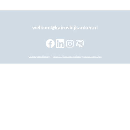
welkom@kairosbijkanker.nl
privacyverklaring
|
inschrijf- en annuleringsvoorwaarden