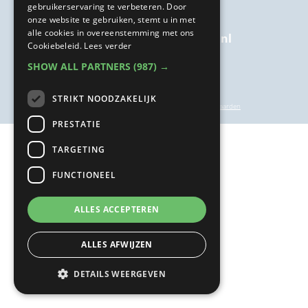
gebruikerservaring te verbeteren. Door
onze website te gebruiken, stemt u in met
alle cookies in overeenstemming met ons
welkom@kairosbijkanker.nl
Cookiebeleid.
Lees verder
SHOW ALL PARTNERS
(987) →
STRIKT NOODZAKELIJK
privacyverklaring
|
inschrijf- en annuleringsvoorwaarden
PRESTATIE
TARGETING
FUNCTIONEEL
ALLES ACCEPTEREN
ALLES AFWIJZEN
DETAILS WEERGEVEN