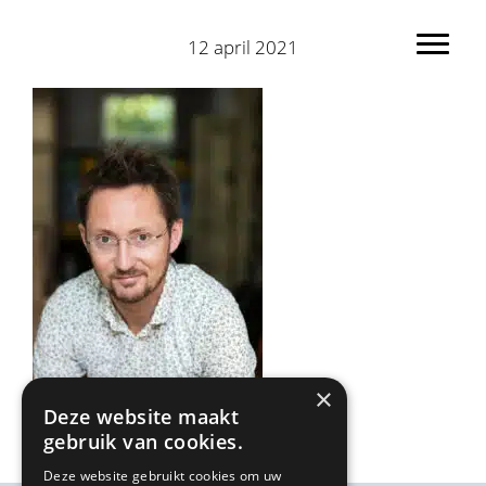
Spring
Door
naar
naar
12 april 2021
Toggl
de
de
hoofdnavigatie
hoofd
inhoud
×
Deze website maakt
gebruik van cookies.
Deze website gebruikt cookies om uw