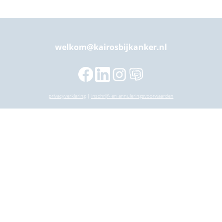
welkom@kairosbijkanker.nl
privacyverklaring
|
inschrijf- en annuleringsvoorwaarden