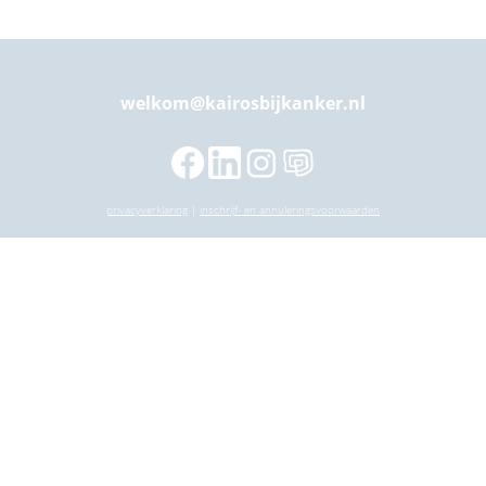
welkom@kairosbijkanker.nl
privacyverklaring
|
inschrijf- en annuleringsvoorwaarden