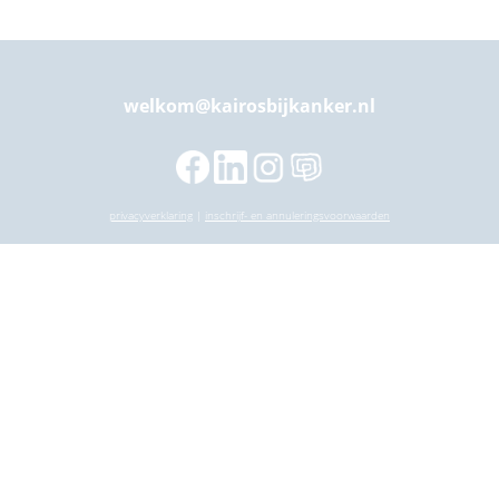
welkom@kairosbijkanker.nl
privacyverklaring
|
inschrijf- en annuleringsvoorwaarden