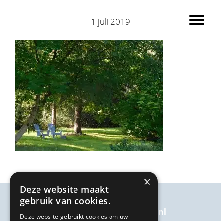
Spring
Door
naar
naar
1 juli 2019
Toggl
de
de
hoofdnavigatie
hoofd
inhoud
×
Deze website maakt
gebruik van cookies.
welkom@kairosbijkanker.nl
Deze website gebruikt cookies om uw