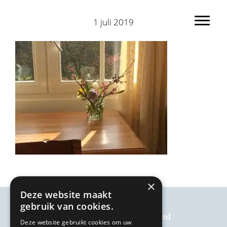
Spring
Door
naar
naar
1 juli 2019
Toggl
de
de
hoofdnavigatie
hoofd
inhoud
×
Deze website maakt
gebruik van cookies.
welkom@kairosbijkanker.nl
Deze website gebruikt cookies om uw