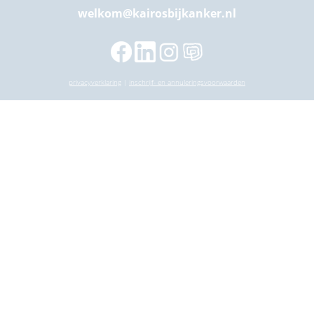
welkom@kairosbijkanker.nl
privacyverklaring
|
inschrijf- en annuleringsvoorwaarden