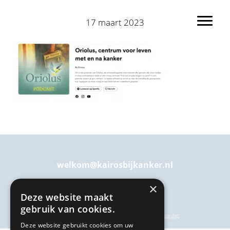
Spring
Door
naar
naar
17 maart 2023
Toggl
de
de
hoofdnavigatie
hoofd
inhoud
welkom@kairosbijkanker.nl
×
Deze website maakt
gebruik van cookies.
privacyverklaring
|
inschrijf- en annuleringsvoorwaarden
Deze website gebruikt cookies om uw