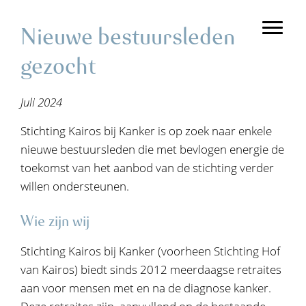
Spring
Door
naar
naar
Toggl
Nieuwe bestuursleden
de
de
gezocht
hoofdnavigatie
hoofd
inhoud
Juli 2024
Stichting Kairos bij Kanker is op zoek naar enkele
nieuwe bestuursleden die met bevlogen energie de
toekomst van het aanbod van de stichting verder
willen ondersteunen.
Wie zijn wij
Stichting Kairos bij Kanker (voorheen Stichting Hof
van Kairos) biedt sinds 2012 meerdaagse retraites
aan voor mensen met en na de diagnose kanker.